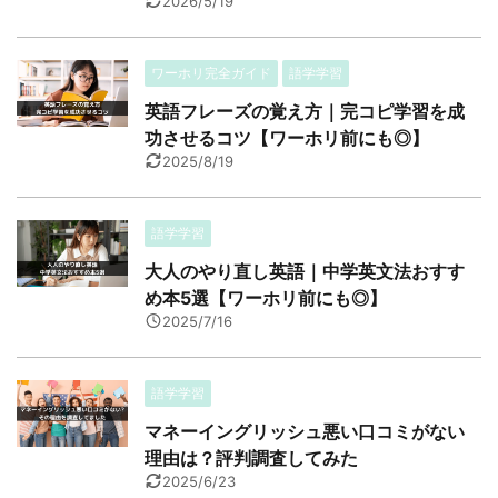
2026/5/19
ワーホリ完全ガイド
語学学習
英語フレーズの覚え方｜完コピ学習を成
功させるコツ【ワーホリ前にも◎】
2025/8/19
語学学習
大人のやり直し英語｜中学英文法おすす
め本5選【ワーホリ前にも◎】
2025/7/16
語学学習
マネーイングリッシュ悪い口コミがない
理由は？評判調査してみた
2025/6/23