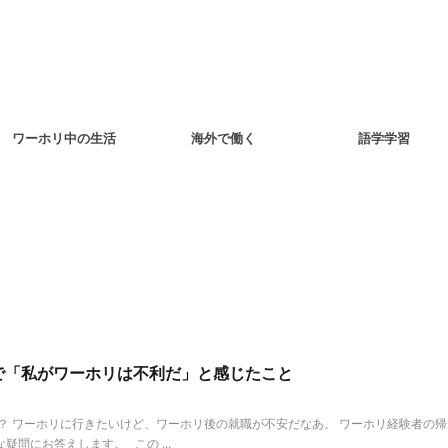
ワーホリ中の生活
海外で働く
語学学習
で「私がワーホリは不利だ」と感じたこと
？ ワーホリに行きたいけど、ワーホリ後の就職が不安だなあ。 ワーホリ経験者の
問にお答えします。 この ...