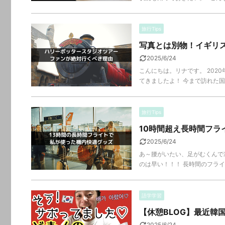
旅行Tips
写真とは別物！イギリ
2025/6/24
こんにちは。リナです。 202
てきましたよ！ 今まで訪れた国
旅行Tips
10時間超え長時間フラ
2025/6/24
あ～腰がいたい、足がむくんで
のは早い！！！ 長時間のフライ
語学学習
【休憩BLOG】最近韓
2025/6/24