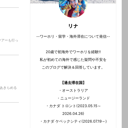
リナ
--ワーホリ・留学・海外滞在について発信--
ツアーも行っ
20歳で初海外でワーホリを経験!!
私が初めての海外で感じた疑問や不安を
このブログで解決＆回答しています。
【過去滞在国】
だあきらめる
・オーストラリア
・ニュージーランド
・カナダ トロント(2023.05.15～
2026.04.26)
・カナダ ケベックシティ(2026.07.19～)