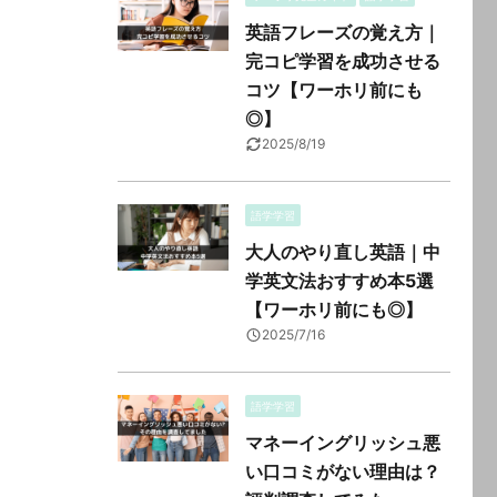
英語フレーズの覚え方｜
完コピ学習を成功させる
コツ【ワーホリ前にも
◎】
2025/8/19
語学学習
大人のやり直し英語｜中
学英文法おすすめ本5選
【ワーホリ前にも◎】
2025/7/16
語学学習
マネーイングリッシュ悪
い口コミがない理由は？