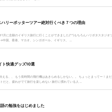
スハリーポッターツアー絶対行くべき７つの理由
0年1月に念願のイギリス旅行に行くことができました(^^)もちろんハリポタスタジオ
→中国、香港、マカオ、シンガポール、イギリス、 ...
イト快適グッズ10選
冷える、、 もう長時間の飛行機はあきらめるしかない。。 ちょっとまってー！ま
トだと、疲れがでて旅行を楽しめない 旅行に慣れている人 ...
国語の勉強をはじめました