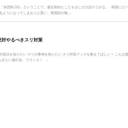
は「休憩BLOG」ということで、最近初めたことを少しだけ話そうかな。 韓国にど
ようになってしまおうと思い、韓国語の勉 ...
絶対やるべきスリ対策
対策法を知りたい スリの事例を知りたい スリ対策グッズを教えてほしい！ こんな
きたい旅行先、フランス！ ...