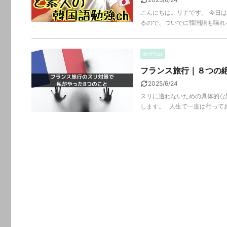
こんにちは。リナです。 今日
るので、ついでに韓国語も喋れる
旅行Tips
フランス旅行｜８つの
2025/6/24
スリに遭わないための具体的な
します。 人生で一度は行ってお