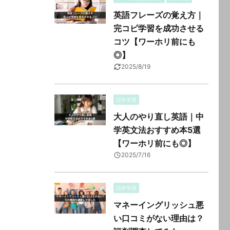
英語フレーズの覚え方｜
完コピ学習を成功させる
コツ【ワーホリ前にも
◎】
2025/8/19
語学学習
大人のやり直し英語｜中
学英文法おすすめ本5選
【ワーホリ前にも◎】
2025/7/16
語学学習
マネーイングリッシュ悪
い口コミがない理由は？