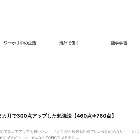
ワーホリ中の生活
海外で働く
語学学習
２カ月で300点アップした勉強法【460点⇒760点】
「最短でスコアアップを狙いたい」 「どこから勉強を始めていいかわからない」 「い
終わらない」 そんな！TOEIC®L＆Rテス ...