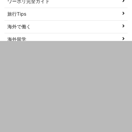
ワーホリ完全ガイド
旅行Tips
海外で働く
海外留学
美容
語学学習
メタ情報
ログイン
投稿フィード
コメントフィード
WordPress.org