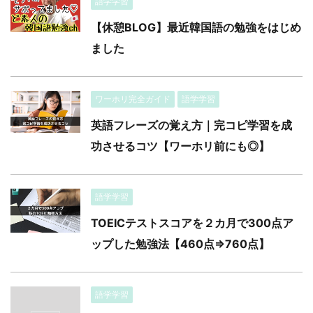
語学学習
【休憩BLOG】最近韓国語の勉強をはじめ
ました
ワーホリ完全ガイド
語学学習
英語フレーズの覚え方｜完コピ学習を成
功させるコツ【ワーホリ前にも◎】
語学学習
TOEICテストスコアを２カ月で300点ア
ップした勉強法【460点⇒760点】
語学学習