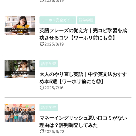
2026/5/19
ワーホリ完全ガイド
語学学習
英語フレーズの覚え方｜完コピ学習を成
功させるコツ【ワーホリ前にも◎】
2025/8/19
語学学習
大人のやり直し英語｜中学英文法おすす
め本5選【ワーホリ前にも◎】
2025/7/16
語学学習
マネーイングリッシュ悪い口コミがない
理由は？評判調査してみた
2025/6/23