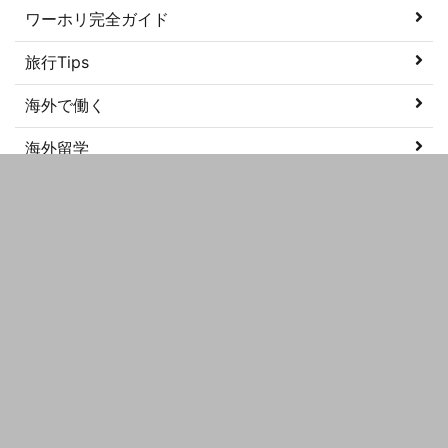
ワーホリ完全ガイド
旅行Tips
海外で働く
海外留学
美容
語学学習
メタ情報
ログイン
投稿フィード
コメントフィード
WordPress.org