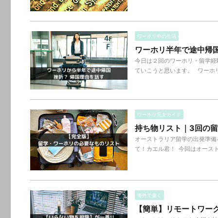
ワーホリ中の生活
ワーホリ半年で途中帰
今日は２回のワーホリ・留学経
ていこうと思います。 ワーホリ
ワーホリ完全ガイド
持ち物リスト｜3回の
オーストラリア留学の出発準備
て！カエル君！ 今回はオースト
海外で働く
【簡単】リモートワー