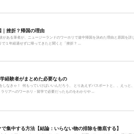
国｜挫折？帰国の理由
験がある筆者が、ニュージーランドのワーホリで途中帰国を決めた理由と原因を詳
で１年経過せずに帰ってきたと聞くと「挫折？ ...
留学経験者がまとめた必要なもの
をしなきゃ！ 何もっていけばいいんだろう、 とりあえずパスポートと、、えっと、
ラリアへのワーホリ・留学で必要だったものをわかりや ...
クで集中する方法【結論：いらない物の排除を徹底する】