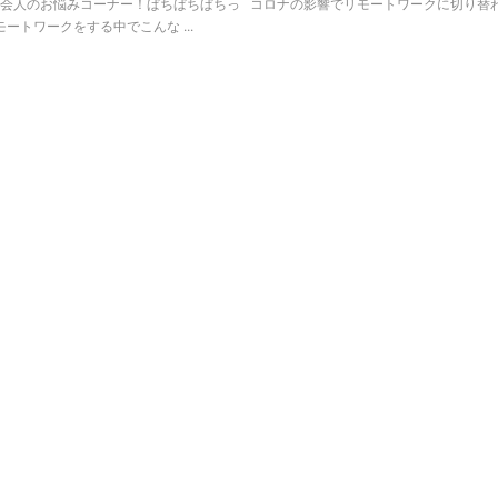
社会人のお悩みコーナー！ぱちぱちぱちっ コロナの影響でリモートワークに切り替
ートワークをする中でこんな ...