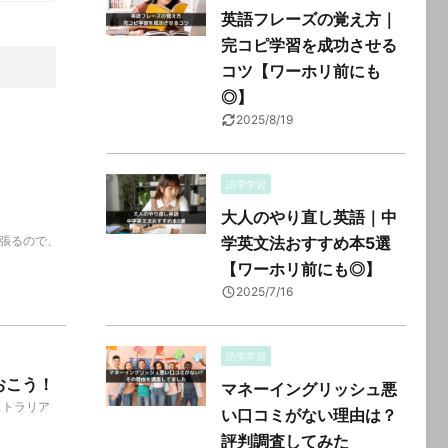
英語フレーズの覚え方｜
完コピ学習を成功させる
コツ【ワーホリ前にも
◎】
2025/8/19
語学学習
大人のやり直し英語｜中
張るので、
学英文法おすすめ本5選
【ワーホリ前にも◎】
2025/7/16
語学学習
おこう！
マネーイングリッシュ悪
ストラリア
い口コミがない理由は？
評判調査してみた