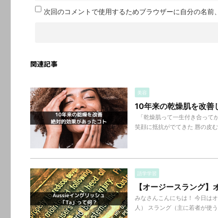
次回のコメントで使用するためブラウザーに自分の名前
関連記事
美容
10年来の乾燥肌を改
「乾燥肌って一生付き合ってか
笑顔に抵抗がでてきた 唇の皮むけ
語学学習
【オージースラング】オ
みなさんこんにちは！ 今日は
人） スラング（主に若者が使う