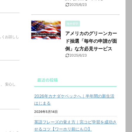
2025/6/23
海外留学
アメリカのグリーンカー
しくお話しし
ド抽選「毎年の申請が面
倒」な方必見サービス
2025/6/23
最近の投稿
、 安心し
2026年カナダケベックへ｜半年間の新生活
はじまる
2026年5月14日
英語フレーズの覚え方｜完コピ学習を成功さ
せるコツ【ワーホリ前にも◎】