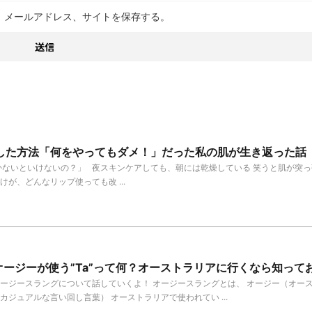
、メールアドレス、サイトを保存する。
善した方法「何をやってもダメ！」だった私の肌が生き返った話
ないといけないの？」 夜スキンケアしても、朝には乾燥している 笑うと肌が突っ
が、どんなリップ使っても改 ...
ージーが使う”Ta”って何？オーストラリアに行くなら知って
オージースラングについて話していくよ！ オージースラングとは、 オージー（オー
カジュアルな言い回し言葉） オーストラリアで使われてい ...