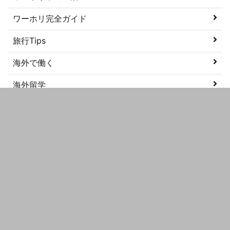
ワーホリ完全ガイド
旅行Tips
海外で働く
海外留学
美容
語学学習
メタ情報
ログイン
投稿フィード
コメントフィード
WordPress.org