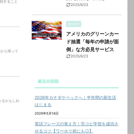
挑戦すること
2025/6/23
海外留学
アメリカのグリーンカー
ド抽選「毎年の申請が面
倒」な方必見サービス
学から帰って
2025/6/23
最近の投稿
2026年カナダケベックへ｜半年間の新生活
きるかもしれ
はじまる
2026年5月14日
英語フレーズの覚え方｜完コピ学習を成功さ
せるコツ【ワーホリ前にも◎】