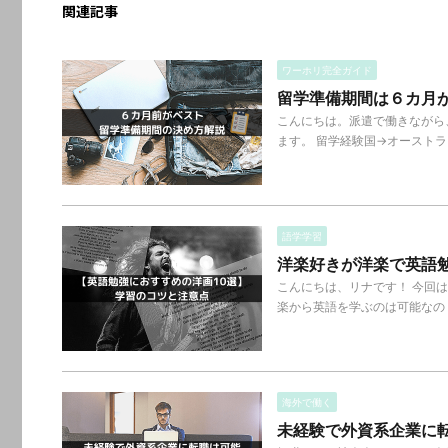
関連記事
ワーホリ完全ガイド
留学準備期間は６カ月
こんにちは。派遣で働きながら
ます。 留学経験国→オーストラ
語学学習
洋楽好きが洋楽で英語
こんにちは、リナです！ 今回
楽から英語を学ぶのは可能なの？
海外で働く
未経験で外資系企業に