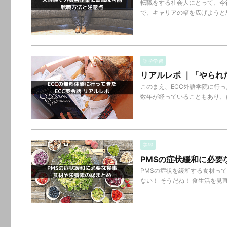
転職をする社会人にとって、今
で、キャリアの幅を広げようと思
語学学習
リアルレポ ｜「やられ
このまえ、ECC外語学院に行っ
数年が経っていることもあり、自分
美容
PMSの症状緩和に必要
PMSの症状を緩和する食材って
ない！ そうだね！ 食生活を見直