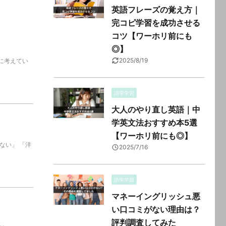
英語フレーズの覚え方｜
完コピ学習を成功させる
コツ【ワーホリ前にも
◎】
2025/8/19
に考えてい
語学学習
大人のやり直し英語｜中
学英文法おすすめ本5選
【ワーホリ前にも◎】
ない」 「洋
2025/7/16
語学学習
マネーイングリッシュ悪
い口コミがない理由は？
評判調査してみた