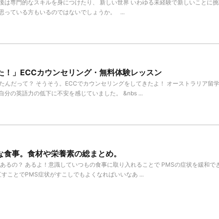
後は専門的なスキルを身につけたり、 新しい世界 いわゆる未経験で新しいことに
っている方もいるのではないでしょうか。 ...
た！」ECCカウンセリング・無料体験レッスン
たんだって？ そうそう。ECCでカウンセリングをしてきたよ！ オーストラリア留
の英語力の低下に不安を感じていました。 &nbs ...
な食事。食材や栄養素の総まとめ。
あるの？ あるよ！意識していつもの食事に取り入れることで PMSの症状を緩和で
すことでPMS症状がすこしでもよくなればいいなあ ...