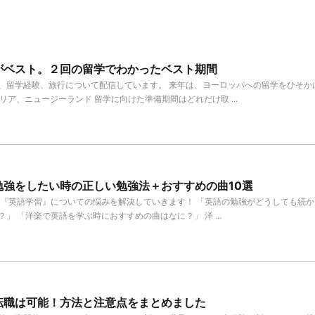
がベスト。２回の留学でわかったベスト期間
、留学経験、旅行について配信しています。 来年は、ヨーロッパへの留学をひそか
リア、ニュージーランド 留学に向けた準備期間はどれだけ取 ...
勉強をしたい時の正しい勉強法＋おすすめの曲10選
は『英語学習』についての悩みを解決していきます！ 「英語の勉強がどうしても続か
」 「洋楽で英語を学ぶ時におすすめの曲はなに？」 洋 ...
転職は可能！方法と注意点をまとめました