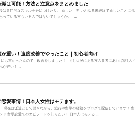
転職は可能！方法と注意点をまとめました
後は専門的なスキルを身につけたり、 新しい世界 いわゆる未経験で新しいことに
っている方もいるのではないでしょうか。 ...
度が重い！速度改善でやったこと｜初心者向け
にも重かったんので、改善をしました！ 同じ状況にある方の参考にあれば嬉し
示が遅い！ ...
学恋愛事情！日本人女性はモテます。
。 現在は派遣として働きながら、旅行や留学の経験をブログで配信しています！ 留
ド 留学恋愛でのエピソードを知りたい！ 日本人はモテる ...