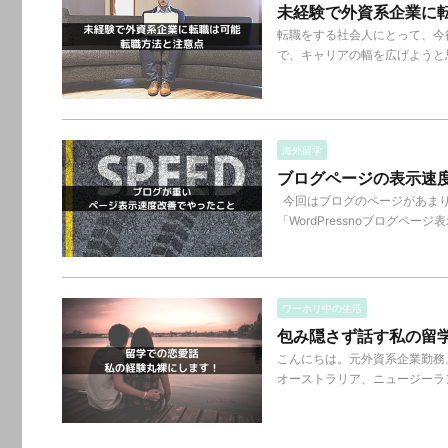
未経験で外資系企業に
転職をする社会人にとって、今
で、キャリアの幅を広げようと思
海外留学
ブログページの表示速
今回はブログのページがあまり
「WordPressnoブログページ表
ワーホリ中の生活
包み隠さず話す私の留
こんにちは。元外資系企業勤務
オーストラリア、ニュージーラン