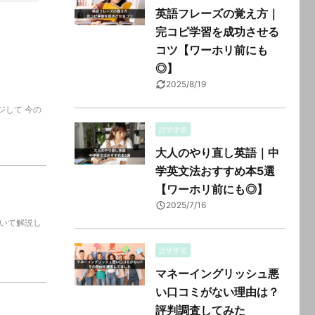
英語フレーズの覚え方｜
完コピ学習を成功させる
コツ【ワーホリ前にも
◎】
2025/8/19
ジして 今の
語学学習
大人のやり直し英語｜中
学英文法おすすめ本5選
【ワーホリ前にも◎】
2025/7/16
ついて解説し
語学学習
マネーイングリッシュ悪
い口コミがない理由は？
評判調査してみた