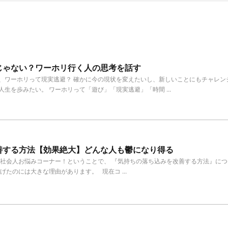
じゃない？ワーホリ行く人の思考を話す
、ワーホリって現実逃避？ 確かに今の現状を変えたいし、新しいことにもチャレン
生を歩みたい。 ワーホリって「遊び」「現実逃避」「時間 ...
善する方法【効果絶大】どんな人も鬱になり得る
は社会人お悩みコーナー！ということで、 『気持ちの落ち込みを改善する方法』に
げたのには大きな理由があります。 現在コ ...