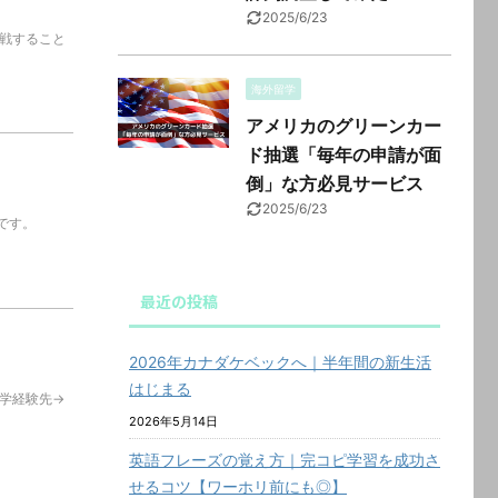
2025/6/23
挑戦すること
海外留学
アメリカのグリーンカー
ド抽選「毎年の申請が面
倒」な方必見サービス
2025/6/23
いです。
最近の投稿
2026年カナダケベックへ｜半年間の新生活
はじまる
学経験先→
2026年5月14日
英語フレーズの覚え方｜完コピ学習を成功さ
せるコツ【ワーホリ前にも◎】