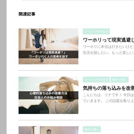
関連記事
ワーホリ中の生活
ワーホリって現実逃避
ワーホリに本当は行きたいけど
生活を脱したい。もっと楽しい人
ワーホリ中の生活
海外で働く
気持ちの落ち込みを改
こんにちは、リナです！ 今日
ていきます。 この話題を取り上
海外で働く