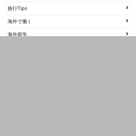
旅行Tips
海外で働く
海外留学
美容
語学学習
メタ情報
ログイン
投稿フィード
コメントフィード
WordPress.org