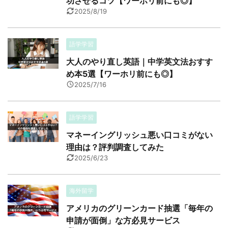
功させるコツ【ワーホリ前にも◎】
2025/8/19
語学学習
大人のやり直し英語｜中学英文法おすす
め本5選【ワーホリ前にも◎】
2025/7/16
語学学習
マネーイングリッシュ悪い口コミがない
理由は？評判調査してみた
2025/6/23
海外留学
アメリカのグリーンカード抽選「毎年の
申請が面倒」な方必見サービス