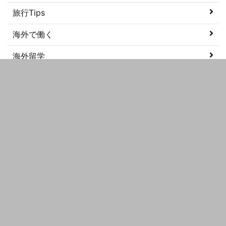
旅行Tips
海外で働く
海外留学
美容
語学学習
メタ情報
ログイン
投稿フィード
コメントフィード
WordPress.org